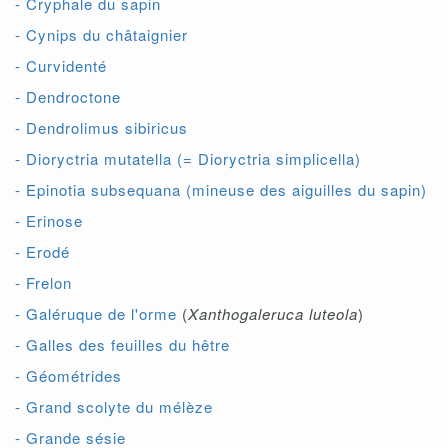
- Cryphale du sapin
- Cynips du châtaignier
- Curvidenté
- Dendroctone
- Dendrolimus sibiricus
- Dioryctria mutatella (= Dioryctria simplicella)
- Epinotia subsequana (mineuse des aiguilles du sapin)
- Erinose
- Erodé
- Frelon
- Galéruque de l'orme
(
Xanthogaleruca luteola
)
- Galles des feuilles du hêtre
- Géométrides
- Grand scolyte du mélèze
- Grande sésie