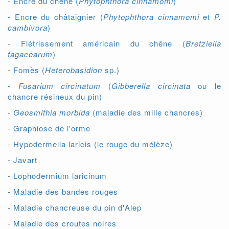
- Encre du chêne (
Phytophthora cinnamomi
)
- Encre du châtaignier (
Phytophthora cinnamomi
et
P.
cambivora
)
- Flétrissement américain du chêne (
Bretziella
fagacearum
)
-
Fomès (
Heterobasidion
sp.)
-
Fusarium circinatum
(
Gibberella circinata
ou le
chancre résineux du pin)
-
Geosmithia morbida
(maladie des mille chancres)
- Graphiose de l'orme
- Hypodermella laricis (le rouge du mélèze)
- Javart
- Lophodermium laricinum
- Maladie des bandes rouges
- Maladie chancreuse du pin d'Alep
- Maladie des croutes noires