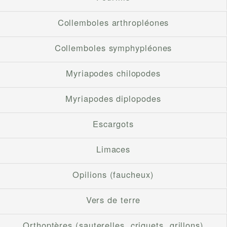
Collemboles arthropléones
Collemboles symphypléones
Myriapodes chilopodes
Myriapodes diplopodes
Escargots
Limaces
Opilions (faucheux)
Vers de terre
Orthoptères (sauterelles, criquets, grillons)