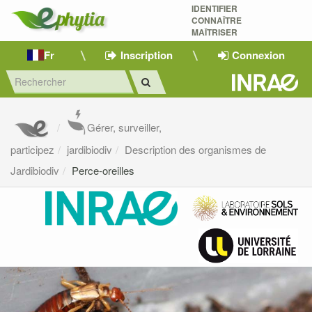
IDENTIFIER
CONNAÎTRE
MAÎTRISER 
Fr
Inscription
Connexion
Gérer, surveiller,
participez
jardibiodiv
Description des organismes de
Jardibiodiv
Perce-oreilles