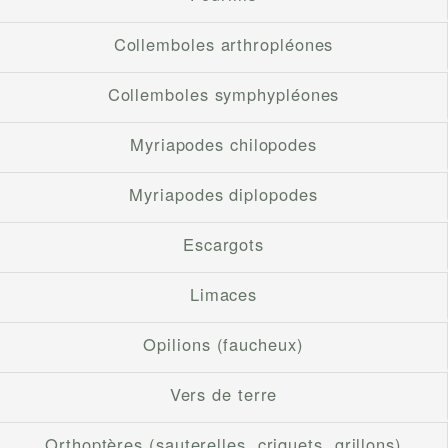
Collemboles arthropléones
Collemboles symphypléones
Myriapodes chilopodes
Myriapodes diplopodes
Escargots
Limaces
Opilions (faucheux)
Vers de terre
Orthoptères (sauterelles, criquets, grillons)