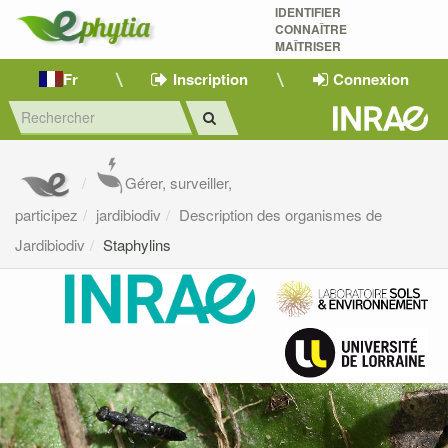
IDENTIFIER
CONNAÎTRE
MAÎTRISER 
Fr
Inscription
Connexion
Gérer, surveiller,
participez
jardibiodiv
Description des organismes de
Jardibiodiv
Staphylins