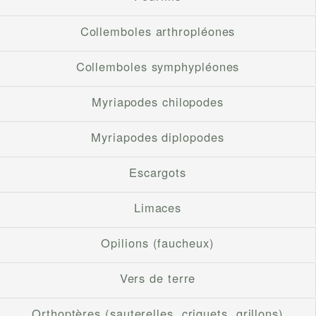
Collemboles arthropléones
Collemboles symphypléones
Myriapodes chilopodes
Myriapodes diplopodes
Escargots
Limaces
Opilions (faucheux)
Vers de terre
Orthoptères (sauterelles, criquets, grillons)