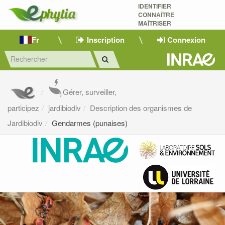
IDENTIFIER
CONNAÎTRE
MAÎTRISER 
Fr
Inscription
Connexion
Gérer, surveiller,
participez
jardibiodiv
Description des organismes de
Jardibiodiv
Gendarmes (punaises)