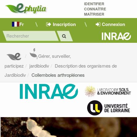
IDENTIFIER
CONNAÎTRE
MAÎTRISER 
Fr
Inscription
Connexion
Gérer, surveiller,
participez
jardibiodiv
Description des organismes de
Jardibiodiv
Collemboles arthropléones