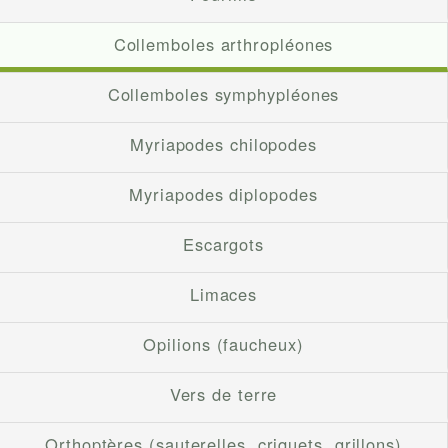
Collemboles arthropléones
Collemboles symphypléones
Myriapodes chilopodes
Myriapodes diplopodes
Escargots
Limaces
Opilions (faucheux)
Vers de terre
Orthoptères (sauterelles, criquets, grillons)