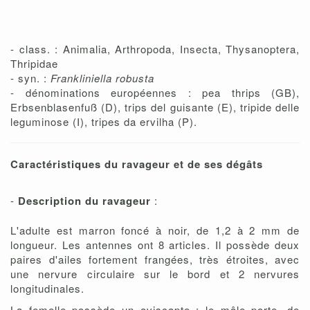
- class. : Animalia, Arthropoda, Insecta, Thysanoptera,
Thripidae
- syn. :
Frankliniella robusta
- dénominations européennes : pea thrips (GB),
Erbsenblasenfuß (D), trips del guisante (E), tripide delle
leguminose (I), tripes da ervilha (P).
Caractéristiques du ravageur et de ses dégâts
-
Description du ravageur
:
L'adulte est marron foncé à noir, de 1,2 à 2 mm de
longueur. Les antennes ont 8 articles. Il possède deux
paires d'ailes fortement frangées, très étroites, avec
une nervure circulaire sur le bord et 2 nervures
longitudinales.
La femelle possède un oviscapte ; le mâle porte, de