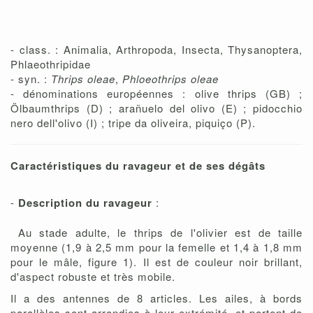
- class. : Animalia, Arthropoda, Insecta, Thysanoptera,
Phlaeothripidae
- syn. :
Thrips oleae
,
Phloeothrips oleae
- dénominations européennes : olive thrips (GB) ;
Ölbaumthrips (D) ; arañuelo del olivo (E) ; pidocchio
nero dell'olivo (I) ; tripe da oliveira, piquiço (P).
Caractéristiques du ravageur et de ses dégâts
-
Description du ravageur
:
Au stade adulte, le thrips de l'olivier est de taille
moyenne (1,9 à 2,5 mm pour la femelle et 1,4 à 1,8 mm
pour le mâle, figure 1). Il est de couleur noir brillant,
d'aspect robuste et très mobile.
Il a des antennes de 8 articles. Les ailes, à bords
parallèles sont arrondies à leur extrémité, et portent de