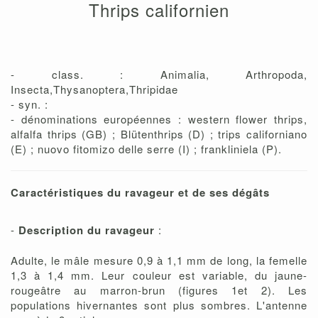
Thrips californien
- class. : Animalia, Arthropoda,
Insecta,Thysanoptera,Thripidae
- syn. :
- dénominations européennes : western flower thrips,
alfalfa thrips (GB) ; Blütenthrips (D) ; trips californiano
(E) ; nuovo fitomizo delle serre (I) ; frankliniela (P).
Caractéristiques du ravageur et de ses dégâts
-
Description du ravageur
:
Adulte, le mâle mesure 0,9 à 1,1 mm de long, la femelle
1,3 à 1,4 mm. Leur couleur est variable, du jaune-
rougeâtre au marron-brun (figures 1et 2). Les
populations hivernantes sont plus sombres. L'antenne