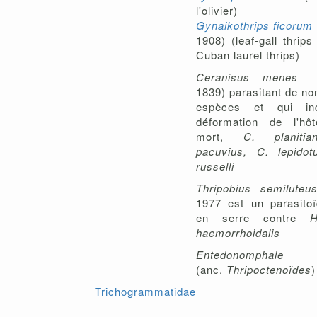
l'olivier
Gynaikothrips ficorum
1908) (leaf-gall thrip
Cuban laurel thrips)
Ceranisus mene
1839) parasitant de n
espèces et qui in
déformation de l'hô
mort,
C. planitia
pacuvius, C. lepidot
russelli
Thripobius semilute
1977 est un parasitoï
en serre contre
Hel
haemorrhoidalis
Entedonomphale
s
(anc.
Thripoctenoïdes
)
Trichogrammatidae