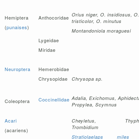
Orius niger, O. insidiosus, O
Hemiptera
Anthocoridae
tristicolor, O. minutus
(
punaises
)
Montandoniola moraguesi
Lygeidae
Miridae
Neuroptera
Hemerobidae
Chrysopidae
Chrysopa sp.
Adalia, Exichomus, Aphidect
Coccinellidae
Coleoptera
Propylea, Scymnus
Acari
Cheyletus, Thyphlo
Trombidium
(acariens)
Stratiolaelaps miles