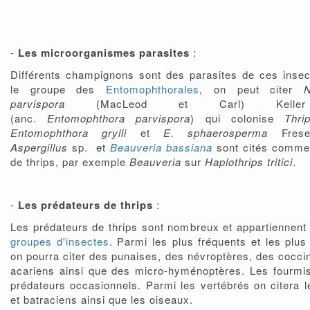
-
Les microorganismes parasites
:
Différents champignons sont des parasites de ces inse
le groupe des
Entomophthorales
, on peut citer
N
parvispora
(MacLeod et Carl) Kelle
(anc.
Entomophthora parvispora
) qui colonise
Thri
Entomophthora grylli
et
E. sphaerosperma
Frese
Aspergillus
sp. et
Beauveria bassiana
sont cités comme
de thrips, par exemple
Beauveria
sur
Haplothrips tritici
.
-
Les prédateurs de thrips
:
Les prédateurs de thrips sont nombreux et appartiennent
groupes d'insectes
. Parmi les plus fréquents et les plus
on pourra citer des punaises, des névroptères, des coccin
acariens ainsi que des micro-hyménoptères. Les fourmi
prédateurs occasionnels. Parmi les vertébrés on citera l
et batraciens ainsi que les oiseaux.