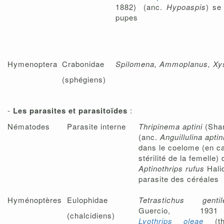
1882) (anc.
Hypoaspis
) se
pupes
Hymenoptera
Crabonidae
Spilomena, Ammoplanus, X
(sphégiens)
-
Les parasites et parasitoïdes
:
Nématodes
Parasite interne
Thripinema aptini
(Sha
(anc.
Anguillulina aptin
dans le coelome (en ca
stérilité de la femelle) 
Aptinothrips rufus
Hali
parasite des céréales
Hyménoptères
Eulophidae
Tetrastichus gentil
Guercio, 193
(chalcidiens)
Lyothrips oleae
(th