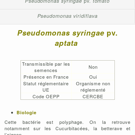
Pseudomonas syringae
pv.
tomato
Pseudomonas viridiflava
Pseudomonas syringae
pv.
aptata
Transmissible par les
Non
semences
Présence en France
Oui
Statut réglementaire
Organisme non
UE
réglementé
Code OEPP
CERCBE
Biologie
Cette bactérie est polyphage. On la retrouve
notamment sur les Cucurbitacées, la betterave et
l’oignon.