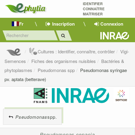
IDENTIFIER
CONNAÎTRE
MAÎTRISER 
Fr
Inscription
Connexion
Cultures : Identifier, connaître, contrôler
Vigi-
Semences
Fiches des organismes nuisibles
Bactéries &
phytoplasmes
Pseudomonas spp
Pseudomonas syringae
pv. aptata (betterave)
Pseudomonas
spp.
Pseudomonas cepacia