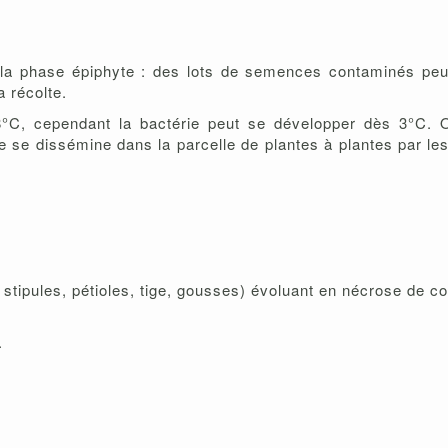
e la phase épiphyte : des lots de semences contaminés pe
 récolte.
8°C, cependant la bactérie peut se développer dès 3°C.
le se dissémine dans la parcelle de plantes à plantes par le
stipules, pétioles, tige, gousses) évoluant en nécrose de cou
.