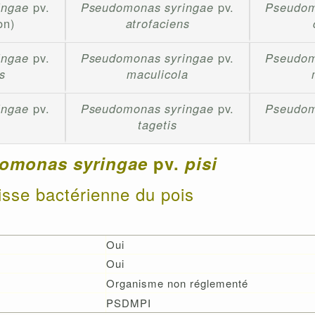
ingae
pv.
Pseudomonas syringae
pv.
Pseudom
on)
atrofaciens
ingae
pv.
Pseudomonas syringae
pv.
Pseudom
s
maculicola
ingae
pv.
Pseudomonas syringae
pv.
Pseudom
tagetis
omonas syringae
pv.
pisi
isse bactérienne du pois
Oui
Oui
Organisme non réglementé
PSDMPI