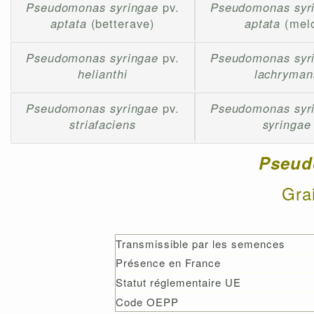
Pseudomonas syringae
pv.
Pseudomonas syr
aptata
(betterave)
aptata
(mel
Pseudomonas syringae
pv.
Pseudomonas syr
helianthi
lachryman
Pseudomonas syringae
pv.
Pseudomonas syr
striafaciens
syringae
Pseud
Gra
Transmissible par les semences
Présence en France
Statut réglementaire UE
Code OEPP