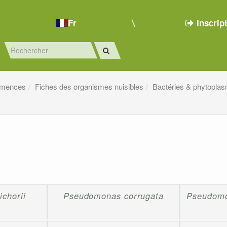
Fr
Inscrip
emences
Fiches des organismes nuisibles
Bactéries & phytopla
chorii
Pseudomonas corrugata
Pseudomo