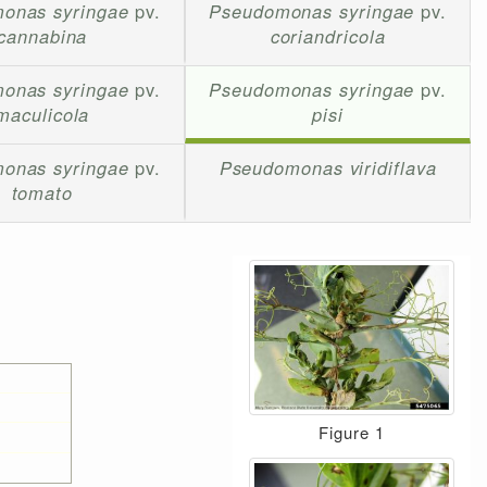
onas syringae
pv.
Pseudomonas syringae
pv.
cannabina
coriandricola
onas syringae
pv.
Pseudomonas syringae
pv.
maculicola
pisi
onas syringae
pv.
Pseudomonas viridiflava
tomato
Figure 1