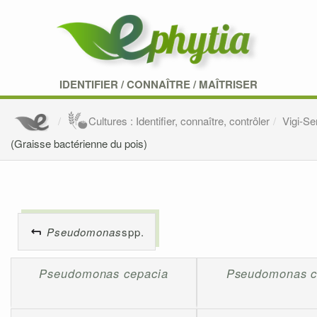
IDENTIFIER
/
CONNAÎTRE
/
MAÎTRISER
Cultures : Identifier, connaître, contrôler
Vigi-S
(Graisse bactérienne du pois)
Pseudomonas
spp.
Pseudomonas cepacia
Pseudomonas ci