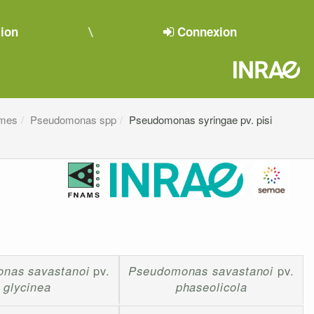
tion
Connexion
smes
Pseudomonas spp
Pseudomonas syringae pv. pisi
nas savastanoi
pv.
Pseudomonas savastanoi
pv.
glycinea
phaseolicola