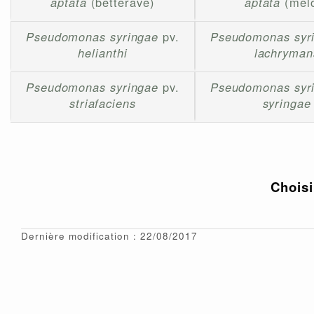
aptata
(betterave)
aptata
(mel
Pseudomonas syringae
pv.
Pseudomonas syr
helianthi
lachryman
Pseudomonas syringae
pv.
Pseudomonas syr
striafaciens
syringae
Choisi
Dernière modification : 22/08/2017