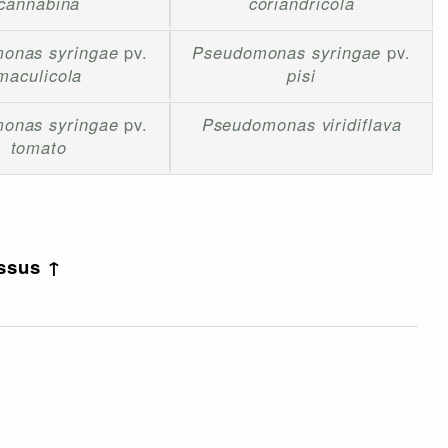
cannabina
coriandricola
onas syringae
pv.
Pseudomonas syringae
pv.
maculicola
pisi
onas syringae
pv.
Pseudomonas viridiflava
tomato
essus ↑