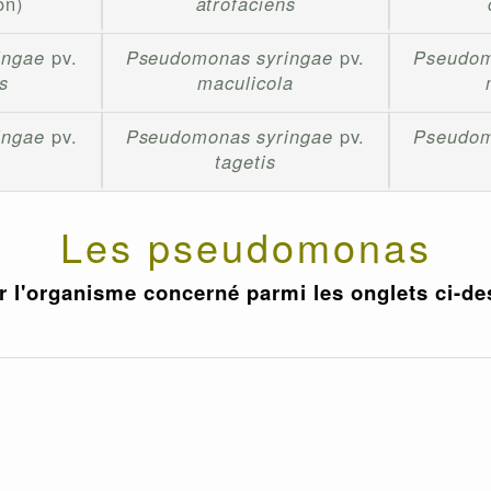
on)
atrofaciens
ingae
pv.
Pseudomonas syringae
pv.
Pseudom
s
maculicola
ingae
pv.
Pseudomonas syringae
pv.
Pseudom
tagetis
Les pseudomonas
r l'organisme concerné parmi les onglets ci-d