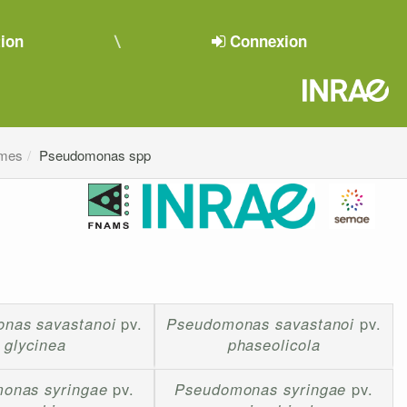
tion
Connexion
smes
Pseudomonas spp
nas savastanoi
pv.
Pseudomonas savastanoi
pv.
glycinea
phaseolicola
onas syringae
pv.
Pseudomonas syringae
pv.