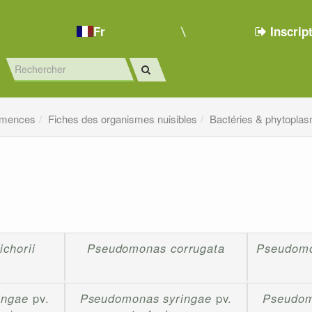
Fr
Inscrip
emences
Fiches des organismes nuisibles
Bactéries & phytopla
chorii
Pseudomonas corrugata
Pseudomo
ingae
pv.
Pseudomonas syringae
pv.
Pseudom