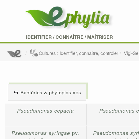
IDENTIFIER
/
CONNAÎTRE
/
MAÎTRISER
Cultures : Identifier, connaître, contrôler
Vigi-S
Bactéries & phytoplasmes
Pseudomonas cepacia
Pseudomonas ci
Pseudomonas syringae
pv.
Pseudomonas syr