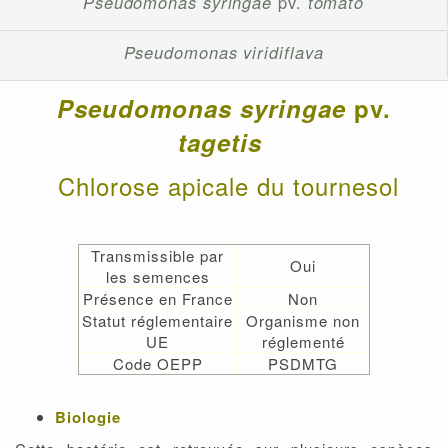
Pseudomonas syringae
pv.
tomato
Pseudomonas viridiflava
Pseudomonas syringae
pv.
tagetis
Chlorose apicale du tournesol
Transmissible par
Oui
les semences
Présence en France
Non
Statut réglementaire
Organisme non
UE
réglementé
Code OEPP
PSDMTG
Biologie