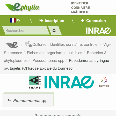
IDENTIFIER
CONNAÎTRE
MAÎTRISER 
Fr
Inscription
Connexion
Cultures : Identifier, connaître, contrôler
Vigi-
Semences
Fiches des organismes nuisibles
Bactéries &
phytoplasmes
Pseudomonas spp
Pseudomonas syringae
pv. tagetis (Chlorose apicale du tournesol)
Pseudomonas
spp.
Pseudomonas cepacia