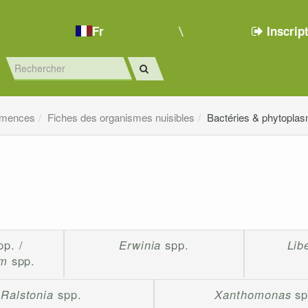
Fr
Inscrip
emences
Fiches des organismes nuisibles
Bactéries & phytopla
pp. /
Erwinia
spp.
Lib
um
spp.
Ralstonia
spp.
Xanthomonas
sp