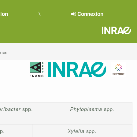
tion
Connexion
smes
eribacter
spp.
Phytoplasma
spp.
p.
Xylella
spp.