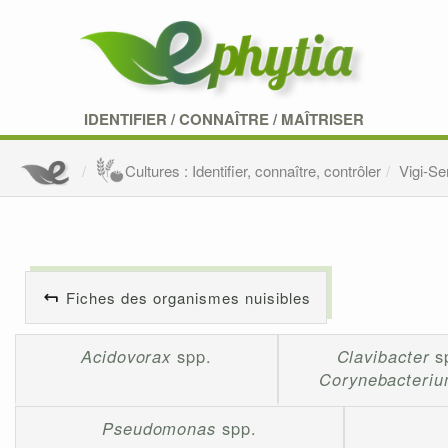
IDENTIFIER
/
CONNAÎTRE
/
MAÎTRISER
Cultures : Identifier, connaître, contrôler
Vigi-S
Fiches des organismes nuisibles
Acidovorax
spp.
Clavibacter
s
Corynebacteri
Pseudomonas
spp.