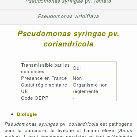
Pseudomonas syringae
pv.
tomato
Pseudomonas viridiflava
Pseudomonas syringae pv.
coriandricola
Transmissible par les
Oui
semences
Présence en France
Non
Statut réglementaire
Organisme non
UE
réglementé
Code OEPP
-
Biologie
Pseudomonas syringae
pv.
coriandricola
est pathogène
pour la coriandre, la livèche et l’ammi élevé (
Ammi
majus
). Il peut également persister en tant qu’épiphyte