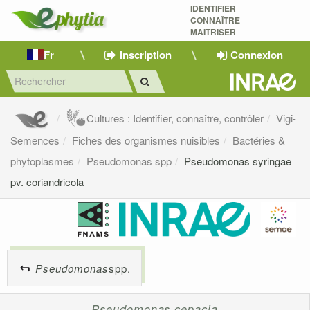
IDENTIFIER
CONNAÎTRE
MAÎTRISER 
Fr
Inscription
Connexion
Cultures : Identifier, connaître, contrôler
Vigi-
Semences
Fiches des organismes nuisibles
Bactéries &
phytoplasmes
Pseudomonas spp
Pseudomonas syringae
pv. coriandricola
Pseudomonas
spp.
Pseudomonas cepacia