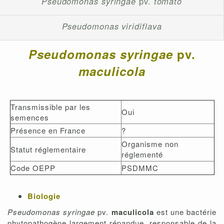
Pseudomonas syringae
pv.
tomato
Pseudomonas viridiflava
Pseudomonas syringae
pv.
maculicola
Transmissible par les
Oui
semences
Présence en France
?
Organisme non
Statut réglementaire
réglementé
Code OEPP
PSDMMC
Biologie
Pseudomonas syringae
pv.
maculicola
est une bactérie
phytopathogène largement répandue, responsable de la