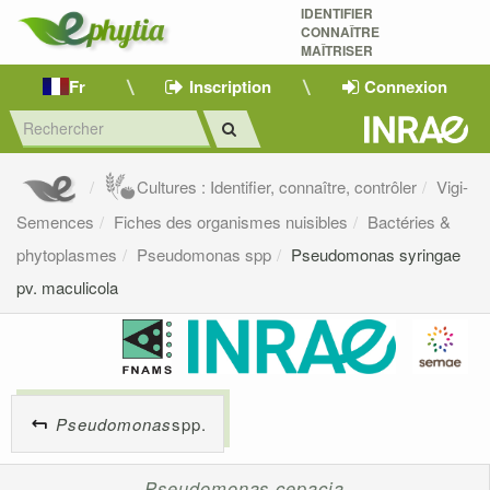
IDENTIFIER
CONNAÎTRE
MAÎTRISER 
Fr
Inscription
Connexion
Cultures : Identifier, connaître, contrôler
Vigi-
Semences
Fiches des organismes nuisibles
Bactéries &
phytoplasmes
Pseudomonas spp
Pseudomonas syringae
pv. maculicola
Pseudomonas
spp.
Pseudomonas cepacia