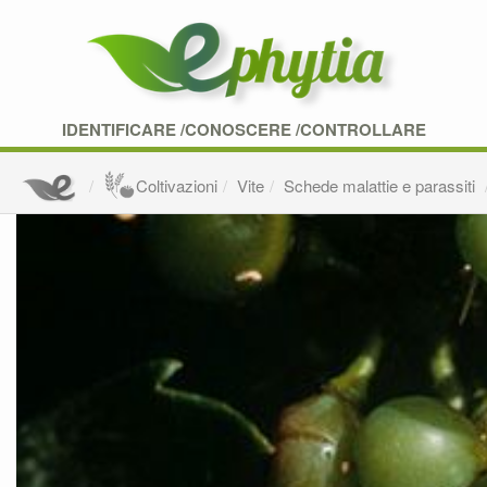
IDENTIFICARE /CONOSCERE /CONTROLLARE
Coltivazioni
Vite
Schede malattie e parassiti