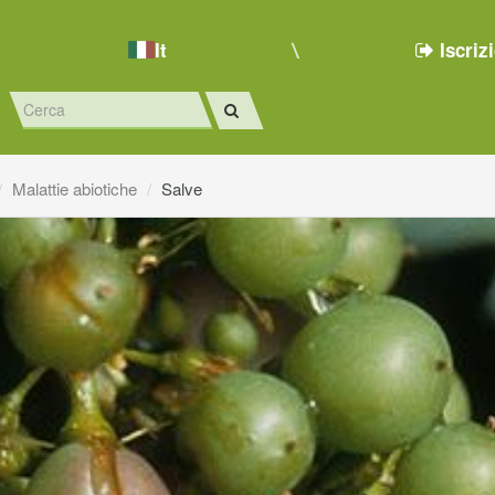
It
Iscriz
Malattie abiotiche
Salve