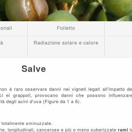
ionali
Folletto
tà
Radiazione solare e calore
Salve
on è raro osservare danni nei vigneti legati all'impatto de
alci ei grappoli, provocano danni che possono influenzar
rità degli acini d'uva (Figure da 1 a 6).
o totalmente sminuzzate.
che, longitudinali, cancerose e più o meno suberizzate
rami
l