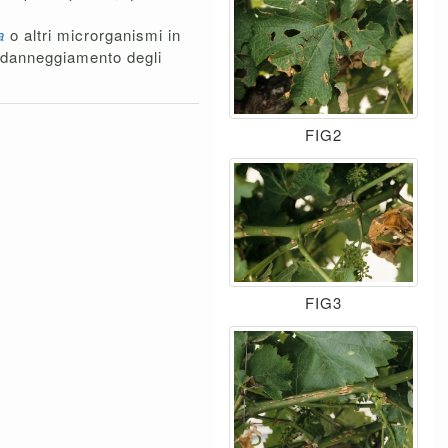
ea
o altri microrganismi in
l danneggiamento degli
FIG2
FIG3