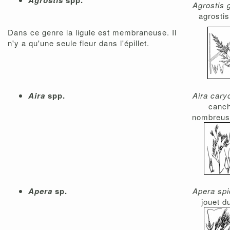
Agrostis
spp.
Agrostis 
agrostis
Dans ce genre la ligule est membraneuse. Il
n'y a qu'une seule fleur dans l'épillet.
Aira
spp.
Aira cary
canc
nombreus
Apera
sp.
Apera spi
jouet d