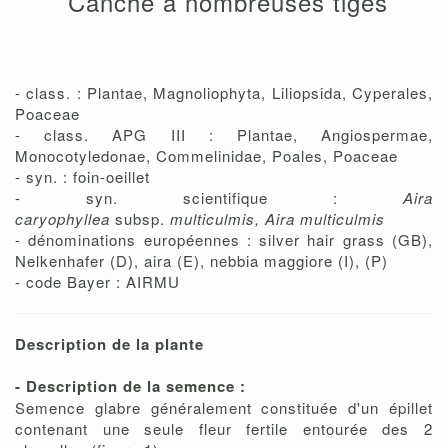
Canche à nombreuses tiges
- class. : Plantae, Magnoliophyta, Liliopsida, Cyperales,
Poaceae
- class. APG III : Plantae, Angiospermae,
Monocotyledonae, Commelinidae, Poales, Poaceae
- syn. : foin-oeillet
- syn. scientifique :
Aira
caryophyllea
subsp.
multiculmis, Aira multiculmis
- dénominations européennes : silver hair grass (GB),
Nelkenhafer (D), aira (E), nebbia maggiore (I), (P)
- code Bayer : AIRMU
Description de la plante
- Description de la semence :
Semence glabre généralement constituée d'un épillet
contenant une seule fleur fertile entourée des 2