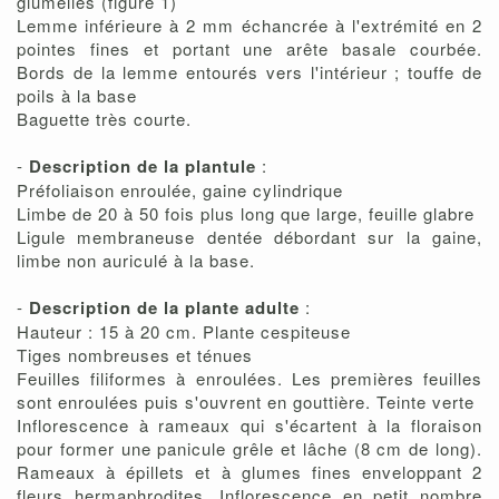
glumelles (figure 1)
Lemme inférieure à 2 mm échancrée à l'extrémité en 2
pointes fines et portant une arête basale courbée.
Bords de la lemme entourés vers l'intérieur ; touffe de
poils à la base
Baguette très courte.
-
Description de la plantule
:
Préfoliaison enroulée, gaine cylindrique
Limbe de 20 à 50 fois plus long que large, feuille glabre
Ligule membraneuse dentée débordant sur la gaine,
limbe non auriculé à la base.
-
Description de la plante adulte
:
Hauteur : 15 à 20 cm. Plante cespiteuse
Tiges nombreuses et ténues
Feuilles filiformes à enroulées. Les premières feuilles
sont enroulées puis s'ouvrent en gouttière. Teinte verte
Inflorescence à rameaux qui s'écartent à la floraison
pour former une panicule grêle et lâche (8 cm de long).
Rameaux à épillets et à glumes fines enveloppant 2
fleurs hermaphrodites. Inflorescence en petit nombre