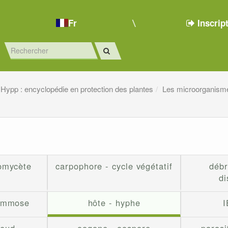
Fr
Inscrip
Hypp : encyclopédie en protection des plantes
Les microorganism
iomycète
carpophore - cycle végétatif
débr
di
gommose
hôte - hyphe
I