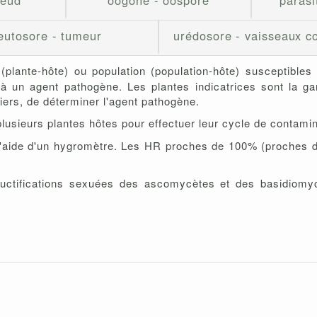
oeud
oogone - oospore
parasi
leutosore - tumeur
urédosore - vaisseaux c
u (plante-hôte) ou population (population-hôte) susceptib
à un agent pathogène. Les plantes indicatrices sont la g
iers, de déterminer l'agent pathogène.
usieurs plantes hôtes pour effectuer leur cycle de contaminat
l'aide d'un hygromètre. Les HR proches de 100% (proches de 
 fructifications sexuées des ascomycètes et des basidiom