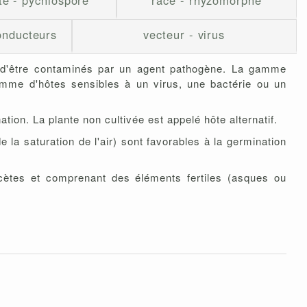
te - pycniospore
race - rhyzomorphe
onducteurs
vecteur - virus
les d'être contaminés par un agent pathogène. La gamme
amme d'hôtes sensibles à un virus, une bactérie ou un
ion. La plante non cultivée est appelé hôte alternatif.
la saturation de l'air) sont favorables à la germination
ycètes et comprenant des éléments fertiles (asques ou