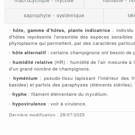
macrocyclique - mycose
nanisme - n
saprophyte - systémique
té
-
hôte, gamme d'hôtes, plante indicatrice
: individ
d'hôtes représente l'ensemble des espèces sensibles 
phytoplasme qui permettent, par des caractères particul
-
hôte alternatif
: certains champignons ont besoin de pl
-
humidité relative
(HR) : humidité de l'air mesurée à 
d'un grand nombre de champignons.
-
hyménium
: pseudo-tissu tapissant l'intérieur des
basides) et parfois des paraphyses (éléments stériles).
-
hyphe
: filament élémentaire du mycélium.
-
hypovirulence
: voir à virulence.
Dernière modification : 28/07/2025