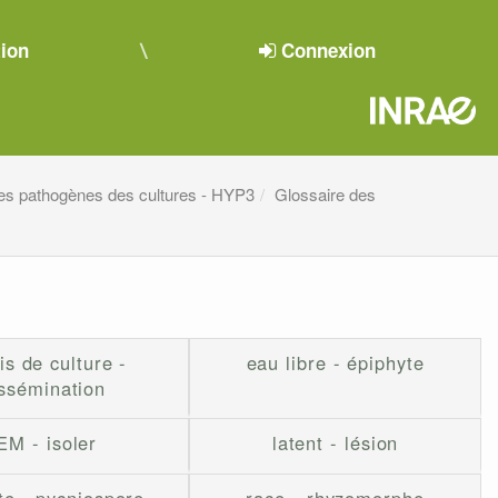
tion
Connexion
es pathogènes des cultures - HYP3
Glossaire des
is de culture -
eau libre - épiphyte
ssémination
EM - isoler
latent - lésion