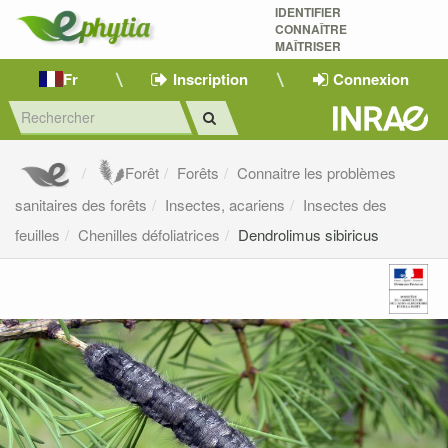
IDENTIFIER
CONNAÎTRE
MAÎTRISER 
Fr
Inscription
Connexion
Forêt
Forêts
Connaitre les problèmes
sanitaires des forêts
Insectes, acariens
Insectes des
feuilles
Chenilles défoliatrices
Dendrolimus sibiricus