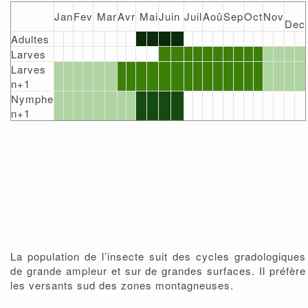
Jan
Fev
Mar
Avr
Mai
Juin
Juil
Aoû
Sep
Oct
Nov
Dec
Adultes
Larves
Larves
n+1
Nymphe
n+1
La population de l’insecte suit des cycles gradologiques
de grande ampleur et sur de grandes surfaces. Il préfère
les versants sud des zones montagneuses.