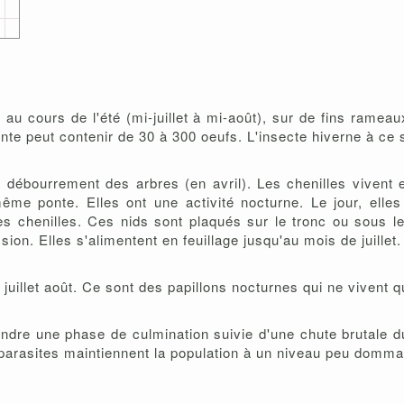
au cours de l'été (mi-juillet à mi-août), sur de fins rameau
nte peut contenir de 30 à 300 oeufs. L'insecte hiverne à ce 
débourrement des arbres (en avril). Les chenilles vivent en
ême ponte. Elles ont une activité nocturne. Le jour, elle
des chenilles. Ces nids sont plaqués sur le tronc ou sous l
ion. Elles s'alimentent en feuillage jusqu'au mois de juillet.
juillet août. Ce sont des papillons nocturnes qui ne vivent q
indre une phase de culmination suivie d'une chute brutale d
es parasites maintiennent la population à un niveau peu dom