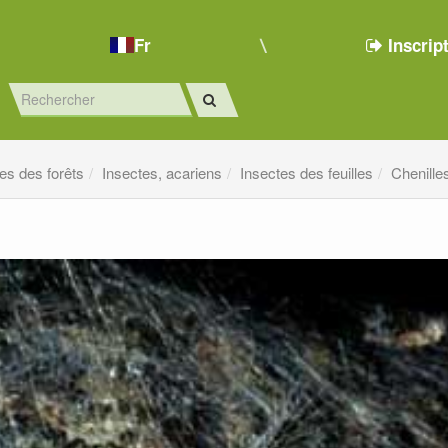
Fr
Inscrip
es des forêts
Insectes, acariens
Insectes des feuilles
Chenilles