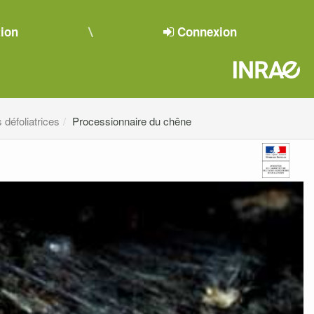
tion
Connexion
 défoliatrices
Processionnaire du chêne