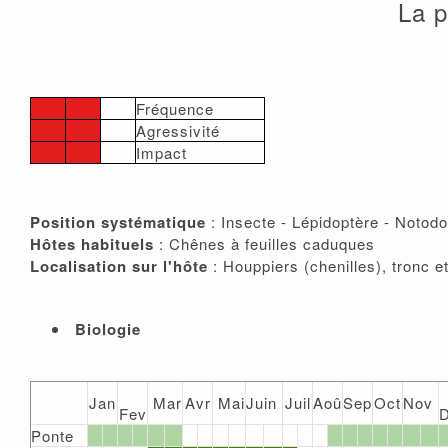
La p
Fréquence
Agressivité
Impact
Position systématique
: Insecte - Lépidoptère - Notod
Hôtes habituels
: Chênes à feuilles caduques
Localisation sur l'hôte
: Houppiers (chenilles), tronc 
Biologie
Jan
Mar
Avr
Mai
Juin
Juil
Aoû
Sep
Oct
Nov
Fev
Ponte