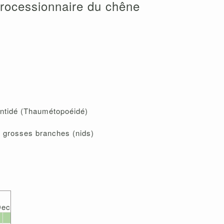
rocessionnaire du chêne
ontidé (Thaumétopoéidé)
et grosses branches (nids)
Dec