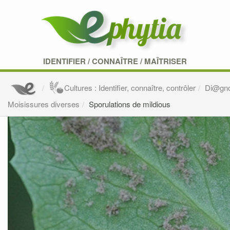
IDENTIFIER
/
CONNAÎTRE
/
MAÎTRISER
Cultures : Identifier, connaître, contrôler
Di@gn
Moisissures diverses
Sporulations de mildious