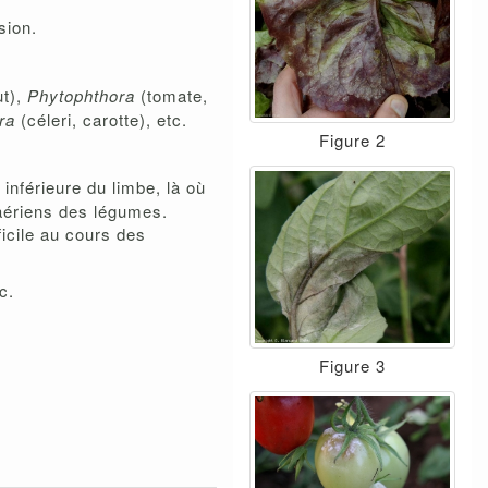
sion.
ut),
Phytophthora
(tomate,
ara
(céleri, carotte), etc.
Figure 2
 inférieure du limbe, là où
 aériens des légumes.
ficile au cours des
tc.
Figure 3