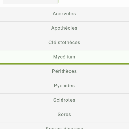
Acervules
Apothécies
Cléistothèces
Mycélium
Périthèces
Pycnides
Sclérotes
Sores
Spores diverses