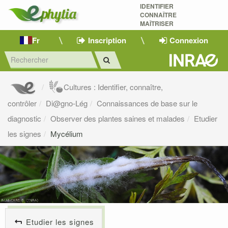
IDENTIFIER
CONNAÎTRE
MAÎTRISER 
Fr
Inscription
Connexion
Cultures : Identifier, connaître,
contrôler
Di@gno-Lég
Connaissances de base sur le
diagnostic
Observer des plantes saines et malades
Etudier
les signes
Mycélium
Etudier les signes