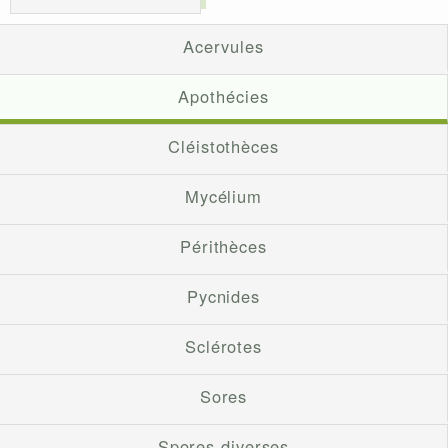
Acervules
Apothécies
Cléistothèces
Mycélium
Périthèces
Pycnides
Sclérotes
Sores
Spores diverses