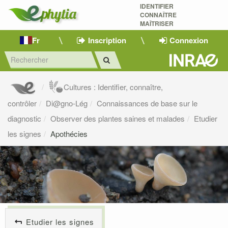
IDENTIFIER
CONNAÎTRE
MAÎTRISER 
Fr
Inscription
Connexion
Cultures : Identifier, connaître,
contrôler
Di@gno-Lég
Connaissances de base sur le
diagnostic
Observer des plantes saines et malades
Etudier
les signes
Apothécies
Etudier les signes