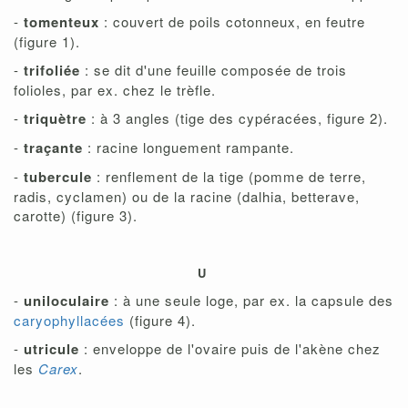
-
tomenteux
: couvert de poils cotonneux, en feutre
(figure 1).
-
trifoliée
: se dit d'une feuille composée de trois
folioles, par ex. chez le trèfle.
-
triquètre
: à 3 angles (tige des cypéracées, figure 2).
-
traçante
: racine longuement rampante.
-
tubercule
: renflement de la tige (pomme de terre,
radis, cyclamen) ou de la racine (dalhia, betterave,
carotte) (figure 3).
U
-
uniloculaire
: à une seule loge, par ex. la capsule des
caryophyllacées
(figure 4).
-
utricule
: enveloppe de l'ovaire puis de l'akène chez
les
Carex
.