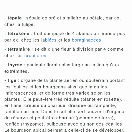
-
tépale
: sépale coloré et similaire au pétale, par ex.
chez la tulipe.
-
tétrakène
: fruit composé de 4 akènes ou méricarpes
par ex. chez les
labiées
et les
boraginacées
.
-
tétramère
: se dit d'une fleur à division par 4 comme
chez les
crucifères
.
-
thyrse
: panicule florale plus large au milieu qu'aux
extrémités.
-
tige
: organe de la plante aérien ou souterrain portant
les feuilles et les bourgeons ainsi que la ou les
inflorescences, et de forme très variée selon les
plantes. Elle peut-être très réduite (plante en rosette),
en liane, creuse ou charnue, dressée ou rampante,
ramifiée ou non. Dans le sol elle sert souvent d'organe
de réserve et peut-être charnue (pomme de terre),
renflée (rhyzome), bulbeuse avec ou non des écailles.
Le bourgeon apical permet à celle-ci de se développer.