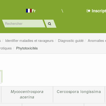
Fr
Inscrip
s
Identifier maladies et ravageurs
Diagnostic guidé
Anomalies e
rotiques
Phytotoxicités
Mycocentrospora
Cercospora longissima
acerina