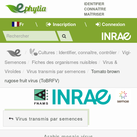
IDENTIFIER
CONNAÎTRE
MAÎTRISER 
Fr
Inscription
Connexion
Cultures : Identifier, connaître, contrôler
Vigi-
Semences
Fiches des organismes nuisibles
Virus &
Viroïdes
Virus transmis par semences
Tomato brown
rugose fruit virus (ToBRFV)
Virus transmis par semences
Arabis mosaic virus