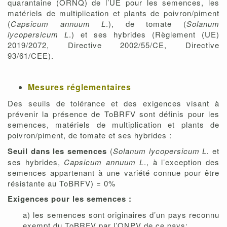
quarantaine (ORNQ) de l’UE pour les semences, les
matériels de multiplication et plants de poivron/piment
(
Capsicum annuum L
.), de tomate (
Solanum
lycopersicum L
.) et ses hybrides (Règlement (UE)
2019/2072, Directive 2002/55/CE, Directive
93/61/CEE).
Mesures réglementaires
Des seuils de tolérance et des exigences visant à
prévenir la présence de ToBRFV sont définis pour les
semences, matériels de multiplication et plants de
poivron/piment, de tomate et ses hybrides :
Seuil dans les semences
(
Solanum lycopersicum L.
et
ses hybrides,
Capsicum annuum L
., à l’exception des
semences appartenant à une variété connue pour être
résistante au ToBRFV) = 0%
Exigences pour les semences :
a) les semences sont originaires d’un pays reconnu
exempt du ToBRFV par l’ONPV de ce pays;