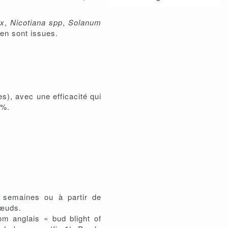
ax
,
Nicotiana spp
,
Solanum
 en sont issues.
.
), avec une efficacité qui
0%.
 semaines ou à partir de
nœuds.
om anglais « bud blight of