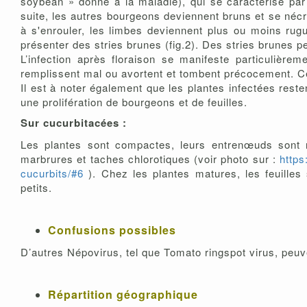
soybean » donné à la maladie), qui se caractérise par
suite, les autres bourgeons deviennent bruns et se nécro
à s'enrouler, les limbes deviennent plus ou moins rugu
présenter des stries brunes (fig.2). Des stries brunes p
L’infection après floraison se manifeste particulièr
remplissent mal ou avortent et tombent précocement. Ce
Il est à noter également que les plantes infectées reste
une prolifération de bourgeons et de feuilles.
Sur cucurbitacées :
Les plantes sont compactes, leurs entrenœuds sont r
marbrures et taches chlorotiques (voir photo sur :
https
cucurbits/#6
). Chez les plantes matures, les feuilles
petits.
Confusions possibles
D’autres Népovirus, tel que Tomato ringspot virus, peu
Répartition géographique