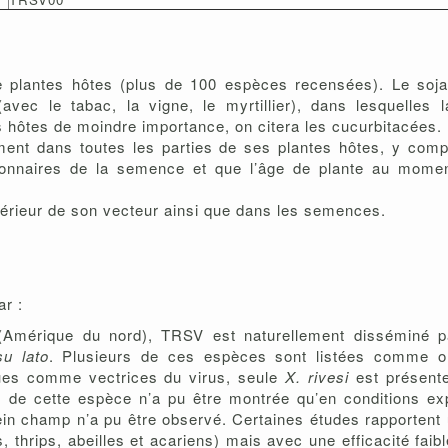
 plantes hôtes (plus de 100 espèces recensées). Le soja
avec le tabac, la vigne, le myrtillier), dans lesquelles
s hôtes de moindre importance, on citera les cucurbitacées.
nt dans toutes les parties de ses plantes hôtes, y compr
onnaires de la semence et que l’âge de plante au moment 
ntérieur de son vecteur ainsi que dans les semences.
ar :
(Amérique du nord), TRSV est naturellement disséminé p
u lato
. Plusieurs de ces espèces sont listées comme o
ues comme vectrices du virus, seule
X. rivesi
est présent
s de cette espèce n’a pu être montrée qu’en conditions ex
lein champ n’a pu être observé. Certaines études rapporten
 thrips, abeilles et acariens) mais avec une efficacité faibl