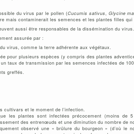
ssible du virus par le pollen (
Cucumis sativus
,
Glycine m
mère mais contaminerait les semences et les plantes filles qui
euvent aussi être responsables de la dissémination du virus
lement assurée par :
 du virus, comme la terre adhérente aux végétaux.
ée pour plusieurs espèces (y compris des plantes adventices
nt un taux de transmission par les semences infectées de 10
nts greffés.
cultivars et le moment de l’infection.
ue les plantes sont infectées précocement (moins de 5
cissement des entrenœuds et une diminution du nombre de 
ssiquement observé une « brûlure du bourgeon » (d’où le n