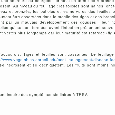
 une courbure du bourgeon terminal en forme de « crosse d
sent. Au niveau du feuillage : les folioles sont naines, ont
eux et bronzés, les pétioles et les nervures des feuilles 
euvent être observées dans la moelle des tiges et des branch
ement par un mauvais développement des gousses : leur no
lles qui se sont formées avant l'infection présentent souv
nt vertes plus longtemps car leur maturité est retardée (fig.
accourcis. Tiges et feuilles sont cassantes. Le feuillag
://www.vegetables.cornell.edu/pest-management/disease-fac
 se nécrosent et se déchiquètent. Les fruits sont moins 
vent induire des symptômes similaires à TRSV.