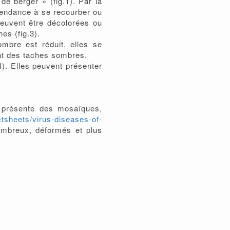
e berger » (fig.1). Par la
 tendance à se recourber ou
peuvent être décolorées ou
es (fig.3).
mbre est réduit, elles se
ent des taches sombres.
4). Elles peuvent présenter
e présente des mosaïques,
tsheets/virus-diseases-of-
nombreux, déformés et plus