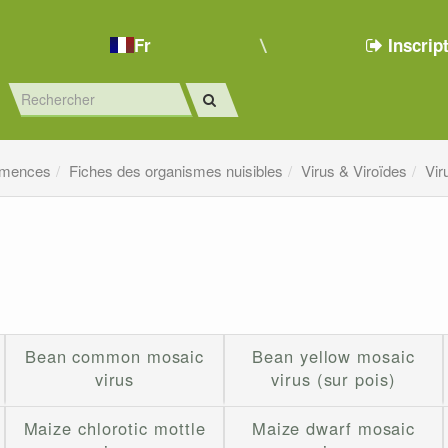
Fr
Inscrip
emences
Fiches des organismes nuisibles
Virus & Viroïdes
Vir
Bean common mosaic
Bean yellow mosaic
virus
virus (sur pois)
Maize chlorotic mottle
Maize dwarf mosaic