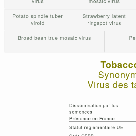
virus
mosaic virus
Potato spindle tuber
Strawberry latent
viroid
ringspot virus
Broad bean true mosaic virus
Pe
Tobacco
Synonym
Virus des 
Dissémination par les
semences
Présence en France
Statut réglementaire UE
Code OEPP