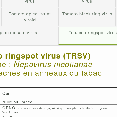
virus
virus
Tomato apical stunt
Tomato black ring virus
viroid
pino mosaic virus
Tobacco ringspot viru
 ringspot virus (TRSV)
e :
Nepovirus nicotianae
taches en anneaux du tabac
Oui
Nulle ou limitée
ORNQ
(sur semences de soja, ainsi que sur plants fruitiers du genre
Vaccinium)
TRSV00