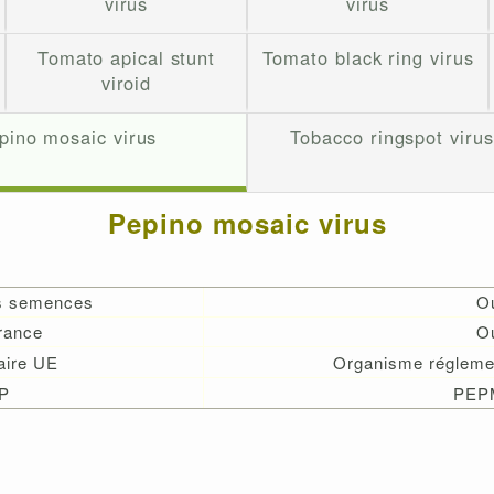
virus
virus
Tomato apical stunt
Tomato black ring virus
viroid
pino mosaic virus
Tobacco ringspot viru
Pepino mosaic virus
es semences
O
rance
O
aire UE
Organisme régleme
P
PEP