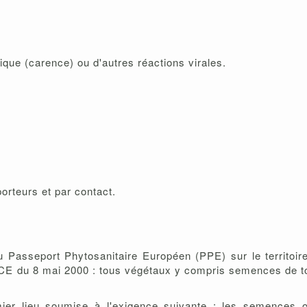
ue (carence) ou d'autres réactions virales.
orteurs et par contact.
 Passeport Phytosanitaire Européen (PPE) sur le territoire
9/CE du 8 mai 2000 : tous végétaux y compris semences de 
ier lieu soumise à l'exigence suivante : les semences