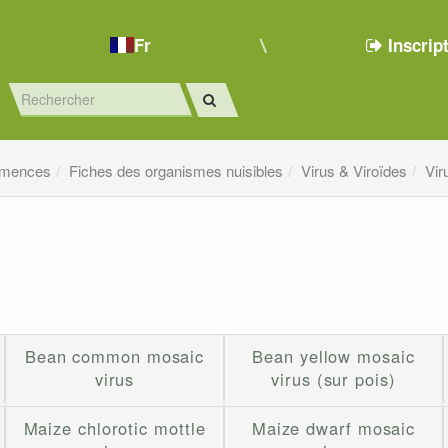
Fr
Inscrip
emences
Fiches des organismes nuisibles
Virus & Viroïdes
Vir
Bean common mosaic
Bean yellow mosaic
virus
virus (sur pois)
Maize chlorotic mottle
Maize dwarf mosaic