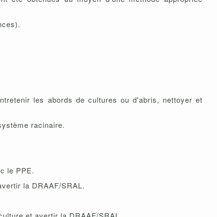
nces).
ntretenir les abords de cultures ou d'abris, nettoyer et
 système racinaire.
ec le PPE.
t avertir la DRAAF/SRAL.
 culture et avertir la DRAAF/SRAL.