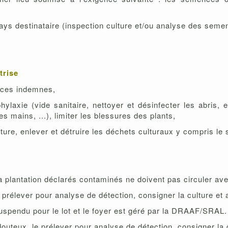
ays destinataire (inspection culture et/ou analyse des seme
trise
ences indemnes,
laxie (vide sanitaire, nettoyer et désinfecter les abris, e
les mains, ...), limiter les blessures des plants,
ulture, enlever et détruire les déchets culturaux y compris le
a plantation déclarés contaminés ne doivent pas circuler av
 prélever pour analyse de détection, consigner la culture e
 suspendu pour le lot et le foyer est géré par la DRAAF/SRAL.
douteux, le prélever pour analyse de détection, consigner la