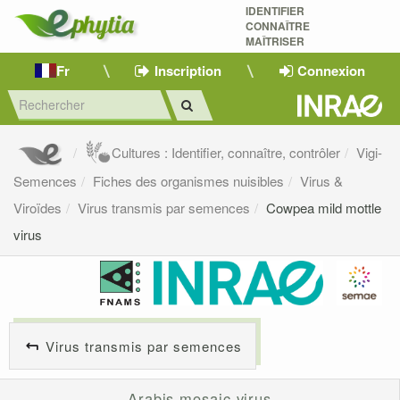
IDENTIFIER
CONNAÎTRE
MAÎTRISER 
Fr
Inscription
Connexion
Cultures : Identifier, connaître, contrôler
Vigi-
Semences
Fiches des organismes nuisibles
Virus &
Viroïdes
Virus transmis par semences
Cowpea mild mottle
virus
Virus transmis par semences
Arabis mosaic virus