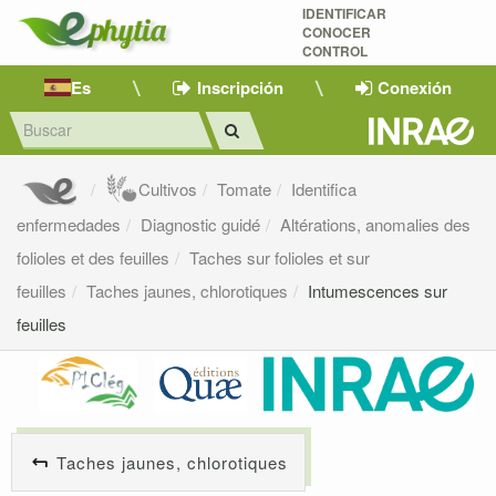
IDENTIFICAR
CONOCER
CONTROL
Es
Inscripción
Conexión
Cultivos
Tomate
Identifica
enfermedades
Diagnostic guidé
Altérations, anomalies des
folioles et des feuilles
Taches sur folioles et sur
feuilles
Taches jaunes, chlorotiques
Intumescences sur
feuilles
Taches jaunes, chlorotiques