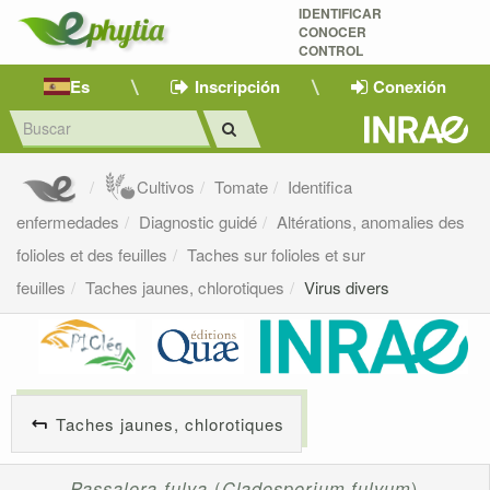
IDENTIFICAR
CONOCER
CONTROL
Es
Inscripción
Conexión
Cultivos
Tomate
Identifica
enfermedades
Diagnostic guidé
Altérations, anomalies des
folioles et des feuilles
Taches sur folioles et sur
feuilles
Taches jaunes, chlorotiques
Virus divers
Taches jaunes, chlorotiques
Passalora fulva
(
Cladosporium fulvum
)