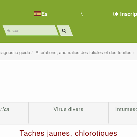
Es
Inscri
iagnostic guidé
Altérations, anomalies des folioles et des feuilles
urica
Virus divers
Intumesc
Taches jaunes, chlorotiques