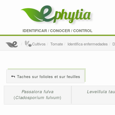
IDENTIFICAR
/
CONOCER
/
CONTROL
Cultivos
Tomate
Identifica enfermedades
D
Taches sur folioles et sur feuilles
Passalora fulva
Leveillula ta
(
Cladosporium fulvum
)