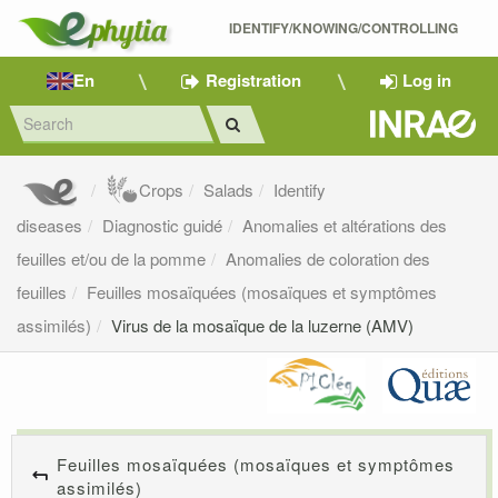
IDENTIFY/KNOWING/CONTROLLING 
En
Registration
Log in
Crops
Salads
Identify
diseases
Diagnostic guidé
Anomalies et altérations des
feuilles et/ou de la pomme
Anomalies de coloration des
feuilles
Feuilles mosaïquées (mosaïques et symptômes
assimilés)
Virus de la mosaïque de la luzerne (AMV)
Feuilles mosaïquées (mosaïques et symptômes
assimilés)