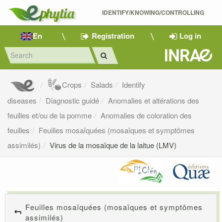
IDENTIFY/KNOWING/CONTROLLING 
En
Registration
Log in
Crops
Salads
Identify
diseases
Diagnostic guidé
Anomalies et altérations des
feuilles et/ou de la pomme
Anomalies de coloration des
feuilles
Feuilles mosaïquées (mosaïques et symptômes
assimilés)
Virus de la mosaïque de la laitue (LMV)
Feuilles mosaïquées (mosaïques et symptômes
assimilés)