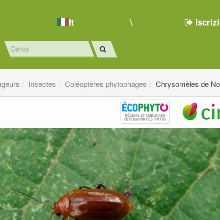
It
Iscriz
ageurs
Insectes
Coléoptères phytophages
Chrysomèles de Nou