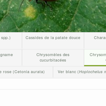
spp.)
Cassides de la patate douce
Chara
'igname
Chrysomèles des
Chrysom
cucurbitacées
 rose (Cetonia aurata)
Ver blanc (
Hoplochelus m