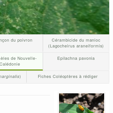
nçon du poivron
Cérambicide du manioc
(Lagocheirus araneiformis)
èles de Nouvelle-
Epilachna pavonia
Calédonie
arginalis
)
Fiches Coléoptères à rédiger