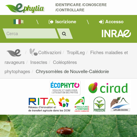
IDENTIFICARE /CONOSCERE 
/CONTROLLARE
It
Iscrizione
Accesso
Coltivazioni
TropilLeg
Fiches maladies et
ravageurs
Insectes
Coléoptères
phytophages
Chrysomèles de Nouvelle-Calédonie