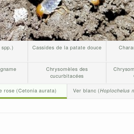
spp.)
Cassides de la patate douce
Chara
'igname
Chrysomèles des
Chrysom
cucurbitacées
 rose (Cetonia aurata)
Ver blanc (
Hoplochelus m