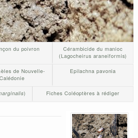
nçon du poivron
Cérambicide du manioc
(Lagocheirus araneiformis)
èles de Nouvelle-
Epilachna pavonia
Calédonie
arginalis
)
Fiches Coléoptères à rédiger