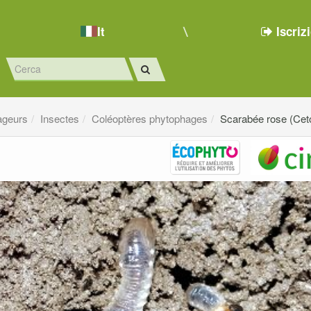
It
Iscriz
ageurs
Insectes
Coléoptères phytophages
Scarabée rose (Ceto