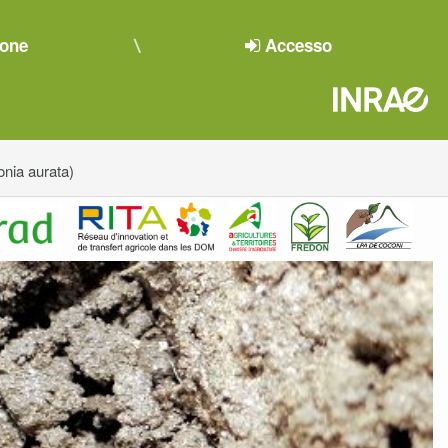
ione
Accesso
nia aurata)