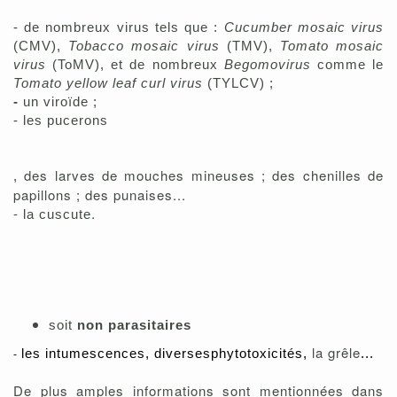
- de nombreux virus tels que :
Cucumber mosaic virus
(CMV),
Tobacco mosaic virus
(TMV),
Tomato mosaic
vir
us
(ToMV), et de
nombreux
Begomovirus
comme le
Tomato yellow leaf curl virus
(TYLCV)
;
-
un viroïde ;
-
les pucerons
des larves de mouches mineuses ; des chenilles de
,
papillons ; des punaises...
-
.
la cuscute
soit
non parasitaires
la grêle
les intumescences,
diverses
phytotoxicités,
...
-
De plus amples informations sont mentionnées dans