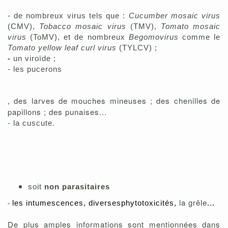
- de nombreux virus tels que :
Cucumber mosaic virus
(CMV),
Tobacco mosaic virus
(TMV),
Tomato mosaic
vir
us
(ToMV), et de
nombreux
Begomovirus
comme le
Tomato yellow leaf curl virus
(TYLCV)
;
-
un viroïde ;
-
les pucerons
des larves de mouches mineuses ; des chenilles de
,
papillons ; des punaises...
-
.
la cuscute
soit
non parasitaires
la grêle
les intumescences,
diverses
phytotoxicités,
...
-
De plus amples informations sont mentionnées dans