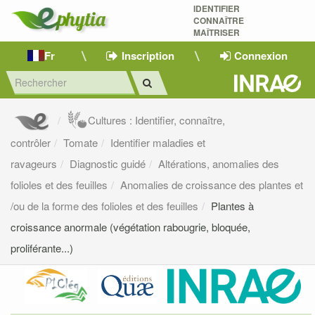
IDENTIFIER
CONNAÎTRE
MAÎTRISER 
Fr
Inscription
Connexion
Cultures : Identifier, connaître,
contrôler
Tomate
Identifier maladies et
ravageurs
Diagnostic guidé
Altérations, anomalies des
folioles et des feuilles
Anomalies de croissance des plantes et
/ou de la forme des folioles et des feuilles
Plantes à
croissance anormale (végétation rabougrie, bloquée,
proliférante...)