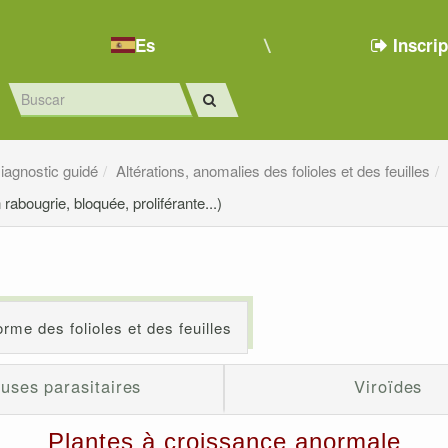
Es
Inscri
iagnostic guidé
Altérations, anomalies des folioles et des feuilles
abougrie, bloquée, proliférante...)
rme des folioles et des feuilles
uses parasitaires
Viroïdes
Plantes à croissance anormale