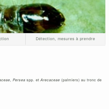
ction
Détection, mesures à prendre
iaceae
,
Persea
spp. et
Arecaceae
(palmiers) au tronc de