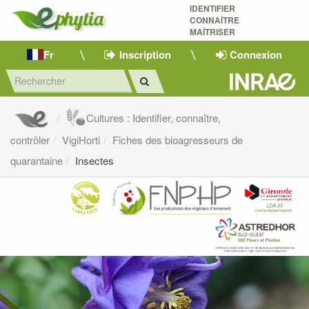
IDENTIFIER
CONNAÎTRE
MAÎTRISER 
Fr
Inscription
Connexion
Cultures : Identifier, connaître,
contrôler
VigiHorti
Fiches des bioagresseurs de
quarantaine
Insectes