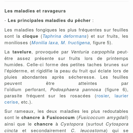
Les maladies et ravageurs
-
Les principales maladies du pêcher
:
Les maladies fongiques les plus fréquentes sur feuilles
sont la
cloque
(
Taphrina deformans
) et sur fruits, les
monilioses (
Monilia laxa, M. fructigena
,
figure 5).
La
tavelure
, provoquée par
Venturia carpophila
peut-
être assez présente sur fruits lors de printemps
humides. Celle-ci forme des petites taches brunes sur
l'épiderme, et rigidifie la peau du fruit qui éclate lors de
pluies abondantes après sécheresse. Les feuilles
peuvent être atteintes par
l'oïdium perforant,
Podosphaera pannosa
(figure 6),
parasite fréquent sur les rosacées (
rosier
,
laurier
cerise
, etc.).
Sur rameaux, les deux maladies les plus redoutables
sont le
chancre à Fusicoccum
(
Fusicoccum amygdali
)
ainsi que le
chancre
à
Cystopora
(surtout
Cytospora
cincta
et secondairement
C. leucostoma
) qui se