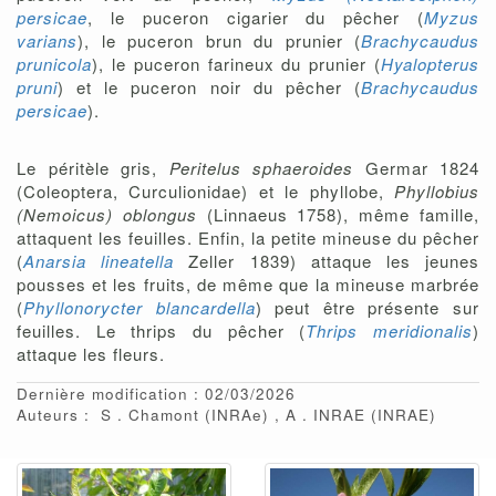
persicae
, le puceron cigarier du pêcher (
Myzus
varians
), le puceron brun du prunier (
Brachycaudus
prunicola
), le puceron farineux du prunier (
Hyalopterus
pruni
) et le puceron noir du pêcher (
Brachycaudus
persicae
).
Le péritèle gris,
Peritelus sphaeroides
Germar 1824
(Coleoptera, Curculionidae) et le phyllobe,
Phyllobius
(Nemoicus) oblongus
(Linnaeus 1758), même famille,
attaquent les feuilles. Enfin, la petite mineuse du pêcher
(
Anarsia lineatella
Zeller 1839) attaque les jeunes
pousses et les fruits, de même que la mineuse marbrée
(
Phyllonorycter blancardella
) peut être présente sur
feuilles. Le thrips du pêcher (
Thrips meridionalis
)
attaque les fleurs.
Dernière modification : 02/03/2026
Auteurs :
S
Chamont
(INRAe)
A
INRAE
(INRAE)