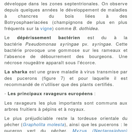
développe dans les zones septentrionales. On observe
depuis quelques années le développement de maladies
à chancres du bois liées à des
Botryosphaeriacées (champignons de plus en plus
fréquents sur la
vigne
) comme
B. dothidea
.
Le
dépérissement bactérien
est du à la
bactérie
Pseudomonas syringae
pv.
syringae.
Cette
bactérie provoque une gommose sur les rameaux et
l'absence de débourrement des bourgeons. Une
nécrose rougeâtre apparaît sous l'écorce.
La sharka
est une grave maladie à virus transmise par
des pucerons (figure 7) et pour laquelle il est
recommandé de n'utiliser que des plants certifiés.
-
Les principaux ravageurs européens
:
Les ravageurs les plus importants sont communs aux
arbres fruitiers à pépins et à noyaux.
Le plus préjudiciable reste la tordeuse orientale du
pêcher (
Grapholita molesta
), ainsi que les pucerons : le
puceron vert du pêcher,
Myzus (Nectarosiphon)