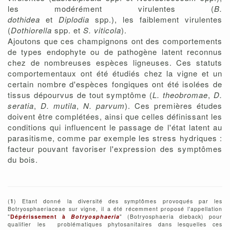
les modérément virulentes (
B.
dothidea
et
Diplodia
spp.), les faiblement virulentes
(
Dothiorella
spp. et
S. viticola
).
Ajoutons que ces champignons ont des comportements
de types endophyte ou de pathogène latent reconnus
chez de nombreuses espèces ligneuses. Ces statuts
comportementaux ont été étudiés chez la vigne et un
certain nombre d'espèces fongiques ont été isolées de
tissus dépourvus de tout symptôme (
L. theobromae
,
D.
seratia
,
D. mutila
,
N. parvum
). Ces premières études
doivent être complétées, ainsi que celles définissant les
conditions qui influencent le passage de l'état latent au
parasitisme, comme par exemple les stress hydriques :
facteur pouvant favoriser l'expression des symptômes
du bois.
(
1
) Etant donné la diversité des symptômes provoqués par les
Botryosphaeriaceae sur vigne, il a été récemment proposé l'appellation
"
Dépérissement à
Botryosphaeria
" (Botryosphaeria dieback) pour
qualifier les problématiques phytosanitaires dans lesquelles ces