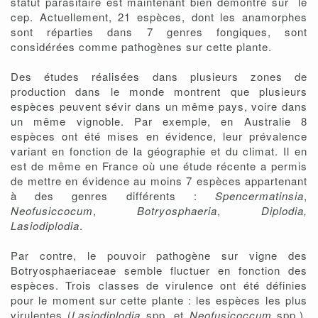
statut parasitaire est maintenant bien démontré sur le
cep. Actuellement, 21 espèces, dont les anamorphes
sont réparties dans 7 genres fongiques, sont
considérées comme pathogènes sur cette plante.
Des études réalisées dans plusieurs zones de
production dans le monde montrent que plusieurs
espèces peuvent sévir dans un même pays, voire dans
un même vignoble. Par exemple, en Australie 8
espèces ont été mises en évidence, leur prévalence
variant en fonction de la géographie et du climat. Il en
est de même en France où une étude récente a permis
de mettre en évidence au moins 7 espèces appartenant
à des genres différents :
Spencermatinsia
,
Neofusiccocum
,
Botryosphaeria
,
Diplodia,
Lasiodiplodia
.
Par contre, le pouvoir pathogène sur vigne des
Botryosphaeriaceae semble fluctuer en fonction des
espèces. Trois classes de virulence ont été définies
pour le moment sur cette plante : les espèces les plus
virulentes (
Lasiodiplodia
spp. et
Neofusicoccum
spp.),