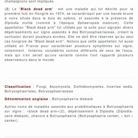
champignons sont impliqués.
(
2
) Le "
Black dead arm
" est une maladie qui fut décrite pour la
première fois en Hongrie en 1974, se caractérisant par une bande brune
à noire située dans le bois du xylème, et associée à la présence de
Diplodia mutila
(nommé à l'époque
Sphaeropsis malorum
). Cette
appellation "Black dead arm" fut utilisée par la suite pour signaler divers
dépérissements sur vigne associés à des Botryosphaeriaceae, créant la
confusion durant plusieurs années. Elle ne doit être réservée qu'au seul
cas hongrois de "Black dead arm". Notons que cette appellation fut aussi
utilisée en France pour caractériser plusieurs symptômes sur vigne,
notamment foliaires, considérés comme différents de ceux de l'esca,
mais qui n'en serait qu'une variante comme l'ont rapporté plusieurs
observateurs dans le monde.
Classification
: Fungi, Ascomycota, Dothideomycetes, Incertae sedis,
Botryosphaeriales, Botryosphaeriaceae
Dénomination anglaise
: Botryosphaeria dieback
Autres noms de maladies associés aux problématiques à Botryosphaeria
sur vigne : «black dead arm»(2), dépérissement à Diplodia (Diplodia-
cane dieback), chancre à Botryosphaeria (Botryosphaeria canker, « bot »
canker).