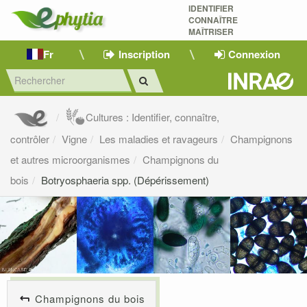
IDENTIFIER
CONNAÎTRE
MAÎTRISER 
Fr
Inscription
Connexion
Cultures : Identifier, connaître,
contrôler
Vigne
Les maladies et ravageurs
Champignons
et autres microorganismes
Champignons du
bois
Botryosphaeria spp. (Dépérissement)
Champignons du bois