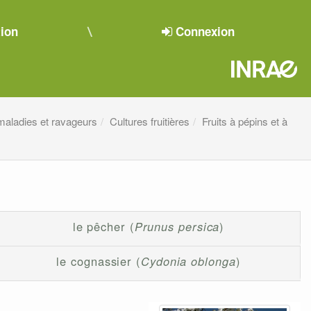
tion
Connexion
 maladies et ravageurs
Cultures fruitières
Fruits à pépins et à
le pêcher (
Prunus persica
)
le cognassier (
Cydonia oblonga
)