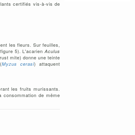
nts certifiés vis-à-vis de
ent les fleurs. Sur feuilles,
 figure 5). L'acarien
Aculus
rust mite) donne une teinte
(
Myzus cerasi
) attaquent
ant les fruits murissants.
e sa consommation de même