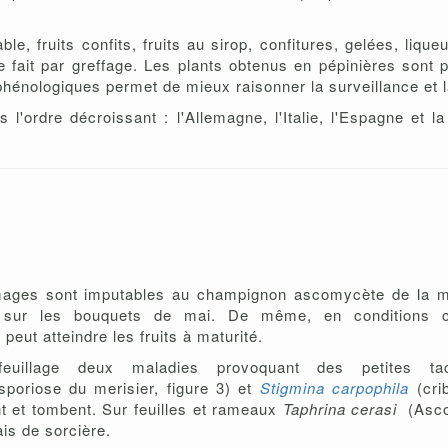
able, fruits confits, fruits au sirop, confitures, gelées, liqu
se fait par greffage. Les plants obtenus en pépinières sont 
énologiques permet de mieux raisonner la surveillance et la
l'ordre décroissant : l'Allemagne, l'Italie, l'Espagne et 
mmages sont imputables au champignon ascomycète de la m
r sur les bouquets de mai. De même, en conditions cl
 peut atteindre les fruits à maturité.
euillage deux maladies provoquant des petites t
sporiose du merisier, figure 3) et
Stigmina carpophila
(crib
ent et tombent. Sur feuilles et rameaux
Taphrina cerasi
(Asc
ais de sorcière.