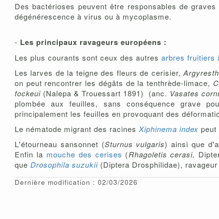
Des bactérioses peuvent être responsables de graves d
dégénérescence à virus ou à mycoplasme.
-
Les principaux ravageurs européens :
Les plus courants sont ceux des autres
arbres fruitiers
Les larves de la teigne des fleurs de cerisier,
Argyresth
on peut rencontrer les dégâts de la tenthrède-limace,
C
fockeui
(Nalepa & Trouessart 1891) (anc.
Vasates corn
plombée aux feuilles, sans conséquence grave pour
principalement les feuilles en provoquant des déformation
Le nématode migrant des racines
Xiphinema index
peut 
L'étourneau sansonnet (
Sturnus vulgaris
) ainsi que d'
Enfin la
mouche des cerises
(
Rhagoletis cerasi,
Dipte
que
Drosophila suzukii
(Diptera Drosphilidae), ravageu
Dernière modification : 02/03/2026