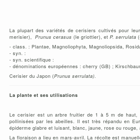
La plupart des variétés de cerisiers cultivés pour le
merisier),
Prunus cerasus
(le griottier), et
P. serrulata
(
- class. : Plantae, Magnoliophyta, Magnoliopsida, Ros
- syn. :
- syn. scientifique :
- dénominations européennes : cherry (GB) ; Kirschbaum (D
Cerisier du Japon (
Prunus serrulata).
La plante et ses utilisations
Le cerisier est un arbre fruitier de 1 à 5 m de haut,
pollinisées par les abeilles. Il est très répandu en E
épiderme glabre et luisant, blanc, jaune, rose ou rouge,
La floraison a lieu en mars-avril. La récolte est manuel