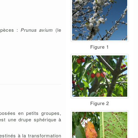
espèces :
Prunus avium
(le
Figure 1
Figure 2
sposées en petits groupes,
) est une drupe sphérique à
estinés à la transformation