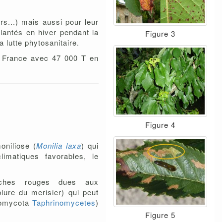
eurs...) mais aussi pour leur
plantés en hiver pendant la
Figure 3
 lutte phytosanitaire.
la France avec 47 000 T en
Figure 4
oniliose (
Monilia laxa
) qui
imatiques favorables, le
aches rouges dues aux
lure du merisier) qui peut
omycota
Taphrinomycetes
)
Figure 5