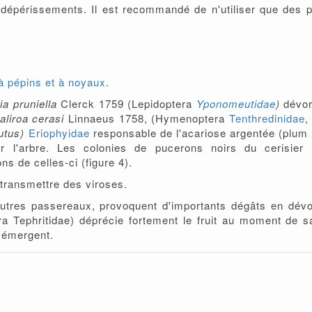
épérissements. Il est recommandé de n'utiliser que des pla
 à pépins et à noyaux
.
ia pruniella
Clerck 1759 (Lepidoptera
Yponomeutidae
)
dévor
aliroa cerasi
Linnaeus 1758, (Hymenoptera
Tenthredinidae
,
utus)
Eriophyidae
responsable de l'acariose argentée (plum 
 l'arbre. Les colonies de pucerons noirs du cerisier 
s de celles-ci (figure 4).
transmettre des viroses.
autres passereaux, provoquent d'importants dégâts en dévor
ra Tephritidae) déprécie fortement le fruit au moment d
r émergent.