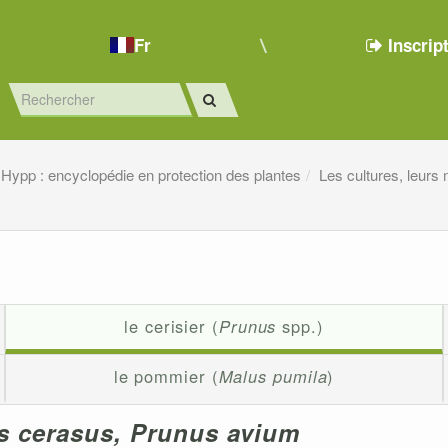
Fr
Inscrip
Hypp : encyclopédie en protection des plantes
Les cultures, leurs
le cerisier (
Prunus
spp.)
le pommier (
Malus pumila
)
s cerasus, Prunus avium