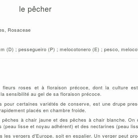
le pêcher
les, Rosaceae
m (D) ; pessegueiro (P) ; melocotonero (E) ; pesco, melocot
 fleurs roses et à floraison précoce, dont la culture es
la sensibilité au gel de sa floraison précoce.
s pour certaines variétés de conserve, est une drupe pres
re rapidement placés en chambre froide.
s pêches à chair jaune et des pêches à chair blanche. On 
(peau lisse et noyau adhérent) et des nectarines (peau lisse
s les vergers d'Europe, soit en espalier. Un verger peut pr