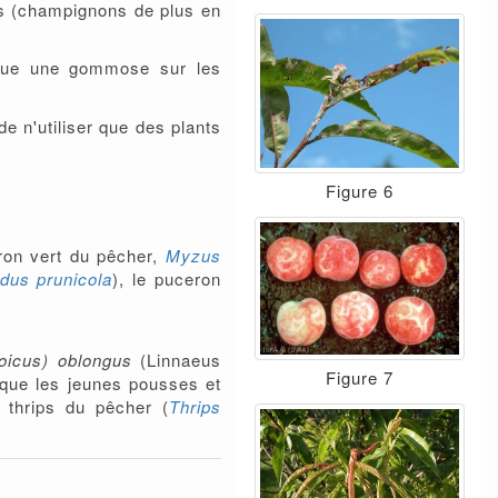
s (champignons de plus en
que une gommose sur les
e n'utiliser que des plants
Figure 6
eron vert du pêcher,
Myzus
dus prunicola
), le puceron
oicus) oblongus
(Linnaeus
Figure 7
aque les jeunes pousses et
e thrips du pêcher (
Thrips