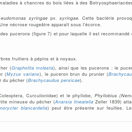
aladies à chancres du bois liées à des Botryosphaeriacée
seudomonas syringae
pv.
syringae.
Cette bactérie provo
ne nécrose rougeâtre apparaît sous l'écorce.
es pucerons (figure 7) et pour laquelle il est recommandé d
res fruitiers à pépins et à noyaux.
cher (
Grapholita molesta
), ainsi que les pucerons : le puc
r (
Myzus varians
), le puceron brun du prunier (
Brachycau
ir du pêcher (
Brachycaudus persicae
).
leoptera, Curculionidae) et le phyllobe,
Phyllobius (Nem
petite mineuse du pêcher (
Anarsia lineatella
Zeller 1839) att
norycter blancardella
) peut être présente sur feuilles. L