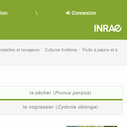
tion
Connexion
 maladies et ravageurs
Cultures fruitières
Fruits à pépins et à
le pêcher (
Prunus persica
)
le cognassier (
Cydonia oblonga
)