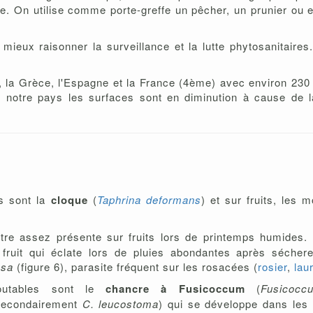
ive. On utilise comme porte-greffe un pêcher, un prunier ou
ux raisonner la surveillance et la lutte phytosanitaires. 
e, la Grèce, l'Espagne et la France (4ème) avec environ 230
 notre pays les surfaces sont en diminution à cause de l
es sont la
cloque
(
Taphrina deformans
) et sur fruits, les m
tre assez présente sur fruits lors de printemps humides. 
u fruit qui éclate lors de pluies abondantes après sécher
osa
(figure 6), parasite fréquent sur les rosacées (
rosier
,
lau
utables sont le
chancre à Fusicoccum
(
Fusicocc
secondairement
C. leucostoma
) qui se développe dans les