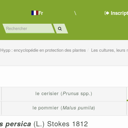
Fr
Inscrip
Hypp : encyclopédie en protection des plantes
Les cultures, leurs
le cerisier (
Prunus
spp.)
le pommier (
Malus pumila
)
(L.) Stokes 1812
s persica