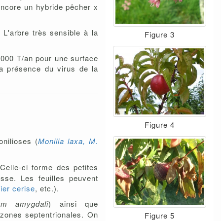
 encore un hybride pêcher x
L'arbre très sensible à la
Figure 3
 000 T/an pour une surface
a présence du virus de la
Figure 4
onilioses (
Monilia laxa, M.
Celle-ci forme des petites
esse. Les feuilles peuvent
rier cerise
, etc.).
um amygdali
) ainsi que
 zones septentrionales. On
Figure 5