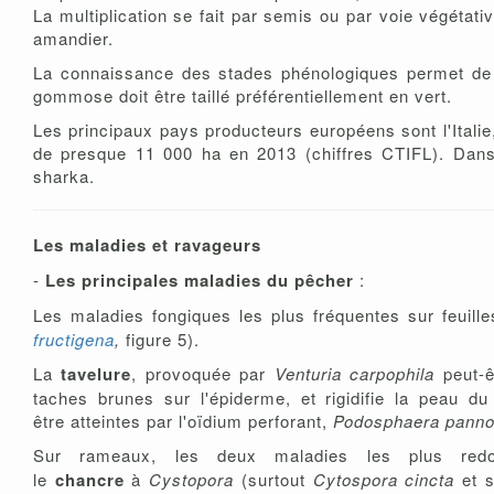
La multiplication se fait par semis ou par voie végétat
amandier.
La connaissance des stades phénologiques permet de mie
gommose doit être taillé préférentiellement en vert.
Les principaux pays producteurs européens sont l'Itali
de presque 11 000 ha en 2013 (chiffres CTIFL). Dans
sharka.
Les maladies et ravageurs
-
Les principales maladies du pêcher
:
Les maladies fongiques les plus fréquentes sur feuill
fructigena
,
figure 5).
La
tavelure
, provoquée par
Venturia carpophila
peut-ê
taches brunes sur l'épiderme, et rigidifie la peau d
être atteintes par l'oïdium perforant,
Podosphaera pann
Sur rameaux, les deux maladies les plus redo
le
chancre
à
Cystopora
(surtout
Cytospora cincta
et 