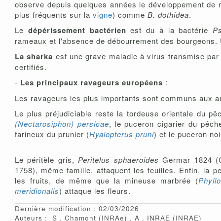
observe depuis quelques années le développement de m
plus fréquents sur la
vigne
) comme
B. dothidea
.
Le
dépérissement bactérien
est du à la bactérie
P
rameaux et l'absence de débourrement des bourgeons. U
La sharka
est une grave maladie à virus transmise par d
certifiés.
-
Les principaux ravageurs européens
:
Les ravageurs les plus importants sont communs aux arb
Le plus préjudiciable reste la tordeuse orientale du pê
(Nectarosiphon) persicae
, le puceron cigarier du pêche
farineux du prunier (
Hyalopterus pruni
) et le puceron no
Le péritèle gris,
Peritelus sphaeroides
Germar 1824 (Co
1758), même famille, attaquent les feuilles. Enfin, la 
les fruits, de même que la mineuse marbrée (
Phyllo
meridionalis
) attaque les fleurs.
Dernière modification : 02/03/2026
Auteurs :
S
Chamont
(INRAe)
A
INRAE
(INRAE)