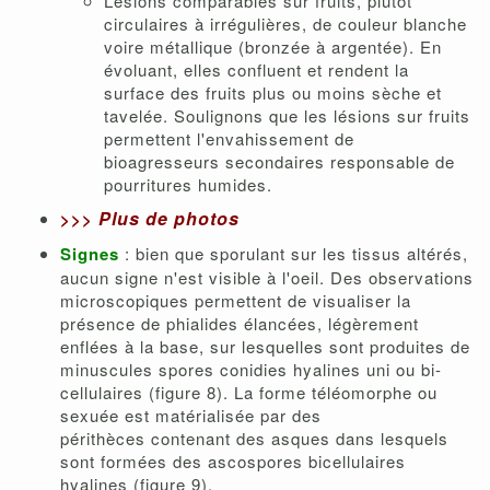
Lésions comparables sur fruits, plutôt
circulaires à irrégulières, de couleur blanche
voire métallique (bronzée à argentée). En
évoluant, elles confluent et rendent la
surface des fruits plus ou moins sèche et
tavelée. Soulignons que les lésions sur fruits
permettent l'envahissement de
bioagresseurs secondaires responsable de
pourritures humides.
Plus de photos
>>>
Signes
: bien que sporulant sur les tissus altérés,
aucun signe n'est visible à l'oeil. Des observations
microscopiques permettent de visualiser la
présence de phialides élancées, légèrement
enflées à la base, sur lesquelles sont produites de
minuscules spores conidies hyalines uni ou bi-
cellulaires (figure 8). La forme téléomorphe ou
sexuée est matérialisée par des
périthèces contenant des asques dans lesquels
sont formées des ascospores bicellulaires
hyalines (figure 9).