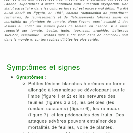
l’année, supérieures à celles obtenues pour Fusarium oxysporum. Son
statut parasitaire dans les cultures hors sol est encore mal défini. Il a été
aussi décrit en Égypte, en 1981, comme responsable de pourritures
racinaires, de jaunissements et de flétrissements foliaires suivis de
mortalités de plantules de tomate. Nous l'avons aussi associé à des
lésions au collet sur jeunes pieds de tomate en France. I
l a aussi
rapporté sur tomate, basilic, lupin, tournesol, arachide, betterave
sucrière, campanule. Notons qu'il a été isolé dans de nombreux sols
dans le monde et sur les racines d'hôtes les plus variés.
Symptômes et signes
Symptômes
:
Petites lésions blanches à crèmes de forme
allongée à losangique se développant sur le
limbe (figure 1 et 2) et les nervures des
feuilles (figures 3 à 5), les pétioles (les
rendant cassants) (figure 6), les rameaux
(figure 7), et les pédoncules des fruits. Des
attaques sévères peuvent entraîner des
mortalités de feuilles, voire de plantes.