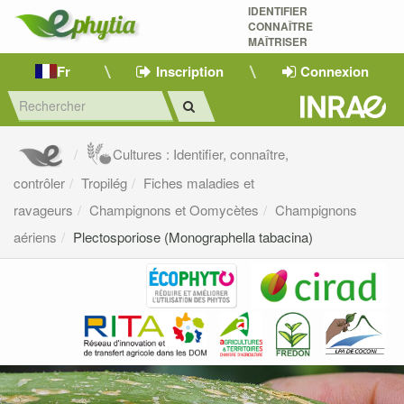
IDENTIFIER
CONNAÎTRE
MAÎTRISER 
Fr
Inscription
Connexion
Cultures : Identifier, connaître,
contrôler
Tropilég
Fiches maladies et
ravageurs
Champignons et Oomycètes
Champignons
aériens
Plectosporiose (Monographella tabacina)